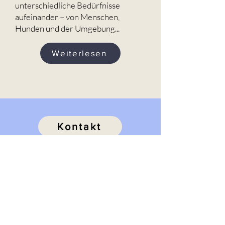
unterschiedliche Bedürfnisse
aufeinander – von Menschen,
Hunden und der Umgebung...
Weiterlesen
Kontakt
Adresse
Schulstrasse
5326 Schwaderloch
Email
kontakt@codedoglove.ch
Telefonnummer
+41 (0) 79 463 95 30