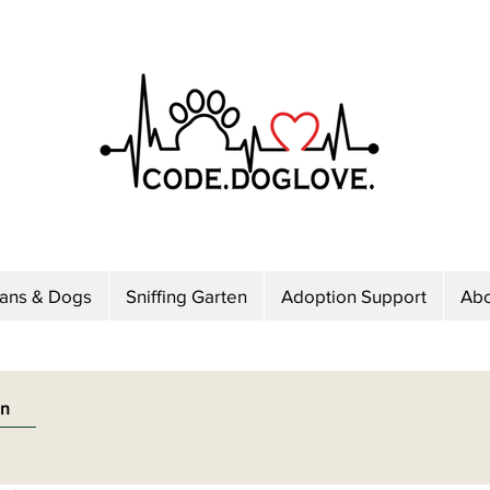
mans & Dogs
Sniffing Garten
Adoption Support
Abo
en